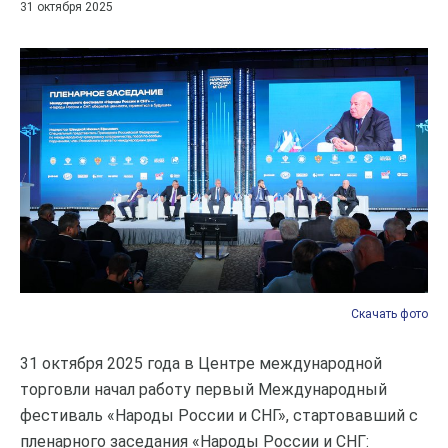
31 октября 2025
Скачать фото
Скачать фото
Скачать фото
Скачать фото
Скачать фото
Скачать фото
Скачать фото
Скачать фото
Скачать фото
Скачать фото
Скачать фото
Скачать фото
Скачать фото
31 октября 2025 года в Центре международной
торговли начал работу первый Международный
фестиваль «Народы России и СНГ», стартовавший с
пленарного заседания «Народы России и СНГ: