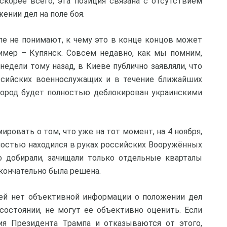
 скорее всего, эта позиция связана с отсутствием
нии дел на поле боя.
ропе не понимают, к чему это в конце концов может
имер – Купянск. Совсем недавно, как мы помним,
 недели тому назад, в Киеве публично заявляли, что
оссийских военнослужащих и в течение ближайших
 город будет полностью деблокирован украинскими
ровать о том, что уже на тот момент, на 4 ноября,
ностью находился в руках российских Вооружённых
ко добирали, зачищали только отдельные кварталы
окончательно была решена.
дей нет объективной информации о положении дел
 состоянии, не могут её объективно оценить. Если
я Президента Трампа и отказываются от этого,