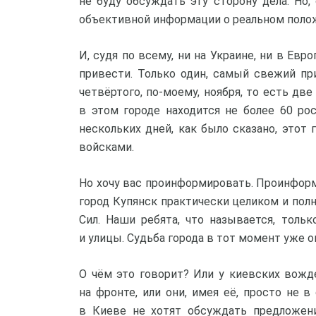
не буду обсуждать эту сторону дела. Но,
объективной информации о реальном положе
И, судя по всему, ни на Украине, ни в Ев
привести. Только один, самый свежий пр
четвёртого, по-моему, ноября, то есть две
в этом городе находится не более 60 р
нескольких дней, как было сказано, этот
войсками.
Но хочу вас проинформировать. Проинформи
город Купянск практически целиком и пол
Сил. Наши ребята, что называется, толь
и улицы. Судьба города в тот момент уже 
О чём это говорит? Или у киевских вож
на фронте, или они, имея её, просто не в
в Киеве не хотят обсуждать предложени