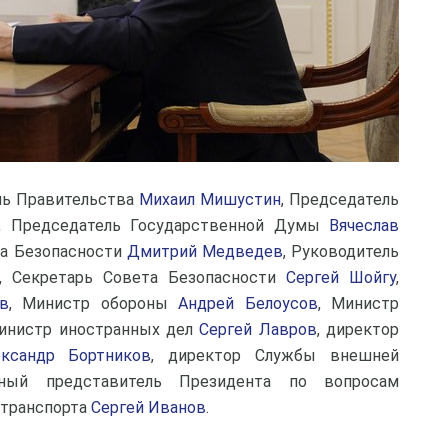
ль Правительства
Михаил Мишустин
, Председатель
, Председатель Государственной Думы
Вячеслав
та Безопасности
Дмитрий Медведев
, Руководитель
, Секретарь Совета Безопасности
Сергей Шойгу
,
в
, Министр обороны
Андрей Белоусов
, Министр
Министр иностранных дел
Сергей Лавров
, директор
ександр Бортников
, директор Службы внешней
ьный представитель Президента по вопросам
 транспорта
Сергей Иванов
.